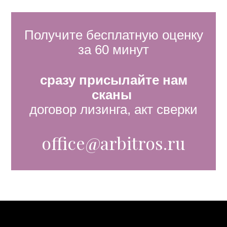
Получите бесплатную оценку
за 60 минут
сразу п
рисылайте нам
сканы
договор лизинга, акт сверки
office@arbitros.ru