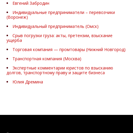
Евгений Забродин
Индивидуальные предприниматели – перевозчики
(Воронеж)
Индивидуальный предприниматель (Омск)
Срыв погрузки груза: акты, претензии, взыскание
ущерба
Торговая компания — промтовары (Нижний Новгород)
Транспортная компания (Москва)
Экспертные комментарии юристов по взысканию
долгов, транспортному праву и защите бизнеса
Юлия Дремина
Взыскание долгов с юридических лиц судебными
приставами
Взыскание долгов через банк
Возврат долга как «безнадёжного» через списание
Как получить деньги по исполнительному листу с
юридического лица и ИП. Как взыскать безнадежный долг:
пошаговая стратегия для перевозчиков, поставщиков и