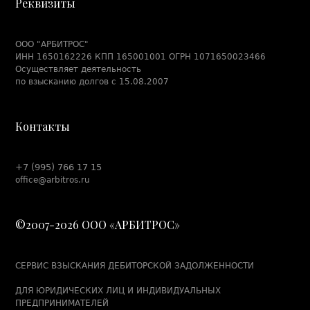
Реквизиты
подрядчиков
Взыскание задолженности по договору аренды в
Набережных Челнах
ООО "АРБИТРОС"
ИНН 1650162226 КПП 165001001 ОГРН 1071650023466
Взыскание задолженности по договору займа в
Осуществляет деятельность
Набережных Челнах
по взысканию долгов с 15.08.2007
Взыскание задолженности по договору купли-продажи
в Набережных Челнах
Контакты
Взыскание задолженности по договору лизинга в
Набережных Челнах
Взыскание задолженности по договору оказания услуг
+7 (995) 766 17 15
в Набережных Челнах
office@arbitros.ru
Взыскание задолженности по договору перевозки в
Набережных Челнах
©2007-2026 ООО «АРБИТРОС»
Взыскание задолженности по договору подряда в
Набережных Челнах
Взыскание задолженности по договору поставки в
СЕРВИС ВЗЫСКАНИЯ ДЕБИТОРСКОЙ ЗАДОЛЖЕННОСТИ
Набережных Челнах
ДЛЯ ЮРИДИЧЕСКИХ ЛИЦ И ИНДИВИДУАЛЬНЫХ
Как обжаловать штрафы за перегруз и нарушения
системы «Платон» – Пошаговая инструкция 2025
ПРЕДПРИНИМАТЕЛЕЙ