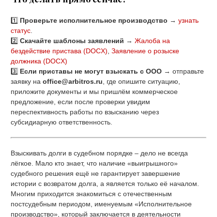
1️⃣
Проверьте исполнительное производство
→
узнать
статус
.
2️⃣
Скачайте шаблоны заявлений
→
Жалоба на
бездействие пристава
(DOCX)
,
Заявление о розыске
должника
(DOCX)
3️⃣
Если приставы не могут взыскать с ООО
→ отправьте
заявку на
office@arbitros.ru
, где опишите ситуацию,
приложите документы и мы пришлём коммерческое
предложение, если после проверки увидим
переспективность работы по взысканию через
субсидиарную ответственность.
Взыскивать долги в судебном порядке – дело не всегда
лёгкое. Мало кто знает, что наличие «выигрышного»
судебного решения ещё не гарантирует завершение
истории с возвратом долга, а является только её началом.
Многим приходится знакомиться с отечественным
постсудебным периодом, именуемым «Исполнительное
производство», который заключается в деятельности