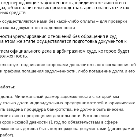
, подтверждающие задолженность, юридическое лицо и его
удах, об исполнительных производствах, арестованных счетах
ных средств.
е осуществляются нами без какой-либо оплаты – для проверки
 сканы документов о задолженности..
ости урегулирования отношений без обращения в суд;
а этом же этапе осуществляется подготовка документов к
ием официального дела в арбитражном суде, которое будет
долженность.
тельствует подписание сторонами дополнительного соглашения об
ли графика погашения задолженности, либо погашение долга и его
работы:
ы долга. Минимальный размер задолженности с которой мы
ту только долги индивидуальных предпринимателей и юридических
ть введена процедура банкротства, не должна быть внесена
ческих лиц о прекращении деятельности. В отношении
срок исковой давности (1 год по обязательствам в сфере
долженность должна быть подтверждена документами (договорами/
работ).