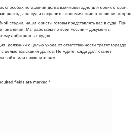
х способах погашения долга взаимовыгодно для обеих сторон,
ные расходы на суд и сохранить экономические отношения сторон.
бной стадии, наши юристы готовы представлять вас в суде. При
ет значения. Мы работаем по всей России – документы
стему арбитражных судов.
я: должники с целью ухода от ответственности тратят гораздо
с целью взыскания долгов. Не ждите, когда долг станет
м сайте или позвоните нам.
Required fields are marked
*