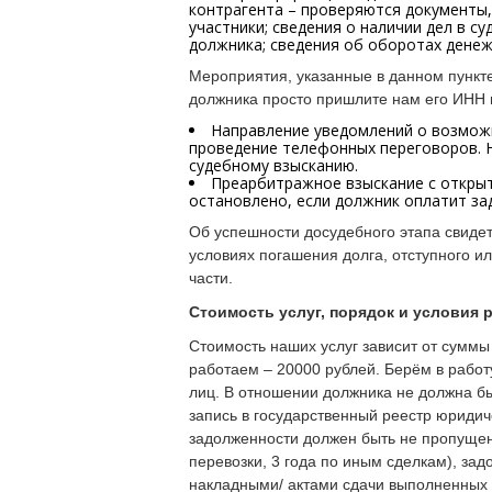
контрагента – проверяются документы
участники; сведения о наличии дел в с
должника; сведения об оборотах денеж
Мероприятия, указанные в данном пункт
должника просто пришлите нам его ИНН и
Направление уведомлений о возможн
проведение телефонных переговоров. Н
судебному взысканию.
Преарбитражное взыскание с открыт
остановлено, если должник оплатит за
Об успешности досудебного этапа свиде
условиях погашения долга, отступного и
части.
Стоимость услуг, порядок и условия 
Стоимость наших услуг зависит от сумм
работаем – 20000 рублей. Берём в рабо
лиц. В отношении должника не должна бы
запись в государственный реестр юриди
задолженности должен быть не пропущен 
перевозки, 3 года по иным сделкам), за
накладными/ актами сдачи выполненных 