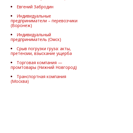
Евгений Забродин
Индивидуальные
предприниматели – перевозчики
(Воронеж)
Индивидуальный
предприниматель (Омск)
Срыв погрузки груза: акты,
претензии, взыскание ущерба
Торговая компания —
промтовары (Нижний Новгород)
Транспортная компания
(Москва)
Экспертные комментарии
юристов по взысканию долгов,
транспортному праву и защите
бизнеса
Юлия Дремина
Взыскание долгов с
юридических лиц судебными
приставами