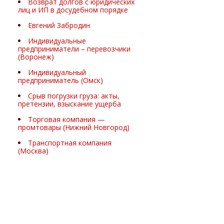
Возврат долгов с юридических
лиц и ИП в досудебном порядке
Евгений Забродин
Индивидуальные
предприниматели – перевозчики
(Воронеж)
Индивидуальный
предприниматель (Омск)
Срыв погрузки груза: акты,
претензии, взыскание ущерба
Торговая компания —
промтовары (Нижний Новгород)
Транспортная компания
(Москва)
Экспертные комментарии
юристов по взысканию долгов,
транспортному праву и защите
бизнеса
Юлия Дремина
Взыскание долгов с