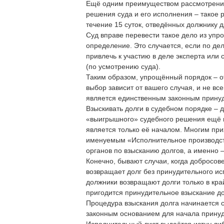
Ещё одним преимуществом рассмотрения 
решения суда и его исполнения – такое 
течение 15 суток, отведённых должнику 
Суд вправе перевести такое дело из уп
определение. Это случается, если по д
привлечь к участию в деле эксперта или 
(по усмотрению суда).
Таким образом, упрощённый порядок – о
выбор зависит от вашего случая, и не вс
является единственным законным прину
Взыскивать долги в судебном порядке – де
«выигрышного» судебного решения ещё н
является только её началом. Многим пр
именуемым «Исполнительное производств
органов по взысканию долгов, а именно 
Конечно, бывают случаи, когда добросов
возвращает долг без принудительного ис
должники возвращают долги только в край
пригодится принудительное взыскание до
Процедура взыскания долга начинается с
законным основанием для начала принуд