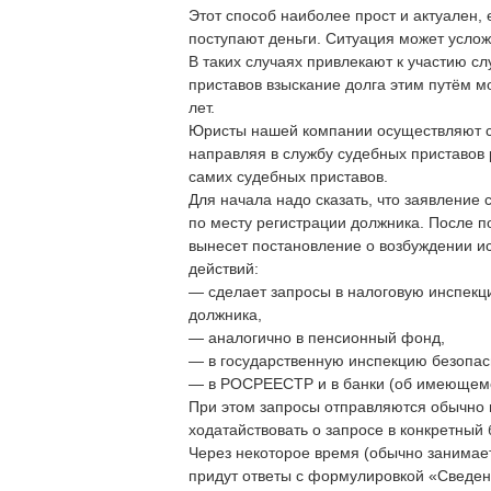
Этот способ наиболее прост и актуален, 
поступают деньги. Ситуация может услож
В таких случаях привлекают к участию сл
приставов взыскание долга этим путём м
лет.
Юристы нашей компании осуществляют со
направляя в службу судебных приставов 
самих судебных приставов.
Для начала надо сказать, что заявление
по месту регистрации должника. После п
вынесет постановление о возбуждении и
действий:
— сделает запросы в налоговую инспекц
должника,
— аналогично в пенсионный фонд,
— в государственную инспекцию безопасн
— в РОСРЕЕСТР и в банки (об имеющемс
При этом запросы отправляются обычно н
ходатайствовать о запросе в конкретный 
Через некоторое время (обычно занимает
придут ответы с формулировкой «Сведени