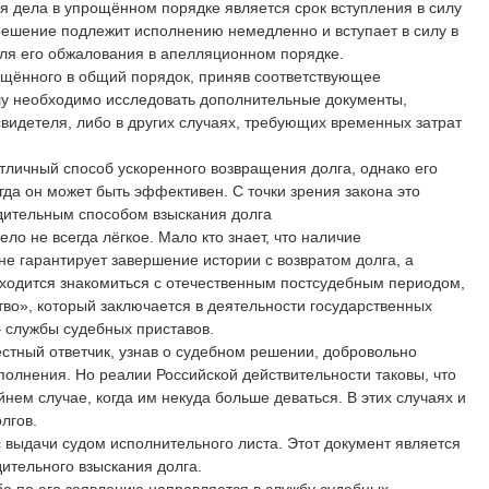
дела в упрощённом порядке является срок вступления в силу
решение подлежит исполнению немедленно и вступает в силу в
для его обжалования в апелляционном порядке.
рощённого в общий порядок, приняв соответствующее
елу необходимо исследовать дополнительные документы,
свидетеля, либо в других случаях, требующих временных затрат
тличный способ ускоренного возвращения долга, однако его
егда он может быть эффективен. С точки зрения закона это
дительным способом взыскания долга
ло не всегда лёгкое. Мало кто знает, что наличие
е гарантирует завершение истории с возвратом долга, а
иходится знакомиться с отечественным постсудебным периодом,
о», который заключается в деятельности государственных
– службы судебных приставов.
естный ответчик, узнав о судебном решении, добровольно
полнения. Но реалии Российской действительности таковы, что
нем случае, когда им некуда больше деваться. В этих случаях и
лгов.
 выдачи судом исполнительного листа. Этот документ является
ительного взыскания долга.