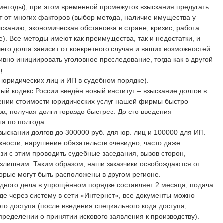
методы), при этом временной промежуток взыскания предугать
ит от многих факторов (выбор метода, наличие имущества у
сканию, экономическая обстановка в стране, кризис, работа
е). Все методы имеют как преимущества, так и недостатки, и
его долга зависит от конкретного случая и ваших возможностей.
ивно инициировать уголовное преследование, тогда как в другой
д.
 юридических лиц и ИП в судебном порядке).
ый кодекс России введён новый институт – взыскание долгов в
ении стоимости юридических услуг нашей фирмы быстро
а, получая долги гораздо быстрее. До его введения
а по полгода.
зыскании долгов до 300000 руб. для юр. лиц и 100000 для ИП.
ности, нарушение обязательств очевидно, часто даже
зи с этим проводить судебные заседания, вызов сторон,
излишним. Таким образом, наши заказчики освобождаются от
торые могут быть расположены в другом регионе.
дного дела в упрощённом порядке составляет 2 месяца, подача
де через систему в сети «Интернет», все документы можно
го доступа (после введения специального кода доступа,
пределении о принятии искового заявления к производству).