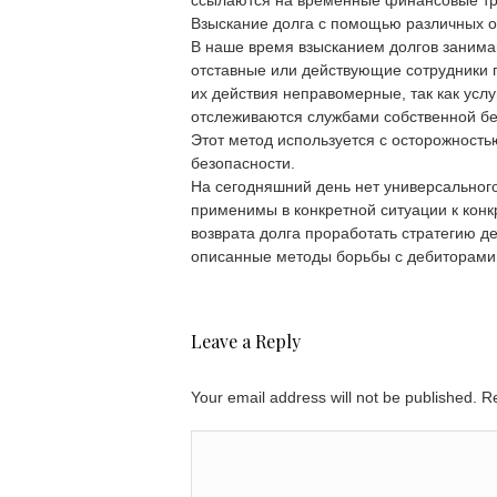
ссылаются на временные финансовые тру
Взыскание долга с помощью различных о
В наше время взысканием долгов занимаю
отставные или действующие сотрудники п
их действия неправомерные, так как усл
отслеживаются службами собственной без
Этот метод используется с осторожност
безопасности.
На сегодняшний день нет универсальног
применимы в конкретной ситуации к кон
возврата долга проработать стратегию д
описанные методы борьбы с дебиторами
Leave a Reply
Your email address will not be published. 