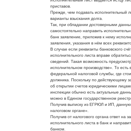
Исполнительный лист выдаётся истцу ли
приставов.
Прежде, чем подавать исполнительный ли
варианты взыскания долга.
Так, при обладании достоверными данным
самостоятельно направить исполнительны
банк заявление, приложив к нему испол
заявления, указания в нём всех реквизи
В случае если реквизиты банковского счё
исполнительного листа вправе обратитьс
сведений. Такая возможность предусмотр
исполнительном производстве». То есть 
федеральной налоговой службы, где стоит
должника. Поскольку по действующему з
об открытии счетов юридическими лицам
инспекции обычно есть актуальные данны
можно в Едином государственном реестр
Получив выписку из ЕГРЮЛ и ИП, данную
налоговом органе».
Получив от налогового органа ответ на 
исполнительного листа в банк и направи
банком.