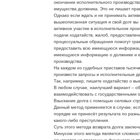
окончании исполнительного производств
имущества должника. Это не лишает пра
Однако если ждать и не принимать актив
вышеописанная ситуация и свой долг вы 
активное участие в исполнительном прои
подачи ходатайств, жалоб, предоставлен
процессуальные обращения помогут гра
предоставить всю имеющуюся информаци
имеющуюся информацию о должнике и ег
производства.
На каждом из судебных приставов тысячи
произвести запросы и исполнительные д
Так, например, пишите ходатайство о в
В любом случае, наилучший вариант – о
взаимодействовать с государственными о
Взыскание долга с помощью силовых стру
Данный метод применяется в случае, есл
порядке не принесёт результата по разн
какого-либо преступления.
Суть этого метода возврата долга заклю
Минусом этого метода является сложност