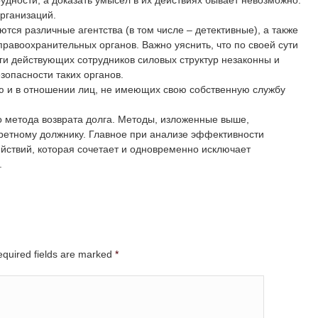
дности, а доказать умысел в их действиях бывает невозможно.
рганизаций.
тся различные агентства (в том числе – детективные), а также
равоохранительных органов. Важно уяснить, что по своей сути
уги действующих сотрудников силовых структур незаконны и
опасности таких органов.
ью и в отношении лиц, не имеющих свою собственную службу
о метода возврата долга. Методы, изложенные выше,
кретному должнику. Главное при анализе эффективности
ействий, которая сочетает и одновременно исключает
.
Required fields are marked
*