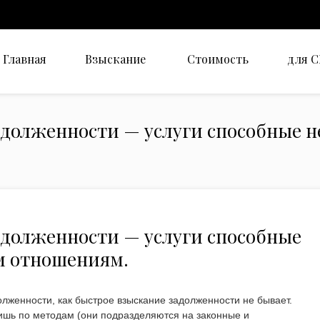
Главная
Взыскание
Стоимость
для 
адолженности — услуги способные н
адолженности — услуги способные
м отношениям.
олженности, как быстрое взыскание задолженности не бывает.
ишь по методам (они подразделяются на законные и