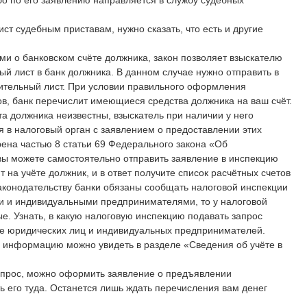
бо по его заявлению направляется в службу судебных
ст судебным приставам, нужно сказать, что есть и другие
и о банковском счёте должника, закон позволяет взыскателю
й лист в банк должника. В данном случае нужно отправить в
нительный лист. При условии правильного оформления
тов, банк перечислит имеющиеся средства должника на ваш счёт.
та должника неизвестны, взыскатель при наличии у него
я в налоговый орган с заявлением о предоставлении этих
ена частью 8 статьи 69 Федерального закона «Об
вы можете самостоятельно отправить заявление в инспекцию
 на учёте должник, и в ответ получите список расчётных счетов
аконодательству банки обязаны сообщать налоговой инспекции
и и индивидуальными предпринимателями, то у налоговой
е. Узнать, в какую налоговую инспекцию подавать запрос
е юридических лиц и индивидуальных предпринимателей.
 информацию можно увидеть в разделе «Сведения об учёте в
запрос, можно оформить заявление о предъявлении
ть его туда. Останется лишь ждать перечисления вам денег