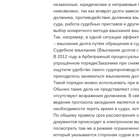
незаконные, юридические и неправовые 
невозможно, так как возврат долга завис
должника, противодействие должника взы
суда, работа судебных приставов и други
выбор конкретного метода взыскания ваш
Так, например, в одной ситуации эффект
– взыскание долга путём обращения в су
Судебное взыскание (Взыскание долгов с
В 2012 году в Арбитражный процессуальн
упрощённом порядкеЗаказчики при сниж
ощутили удобство такого судопроизводств
приходилось заниматься взысканием долг
Такой порядок можно использовать при в
Обычно такие дела не представляют слож
отсутствуют возражения должников. В свя
ведение протокола заседания является 
необходимости терять время в судах, ко
По общему правилу срок рассмотрения о
документов происходит в электронном ви
посмотреть там же в режиме ограниченно
который указывается сторонам судом в о