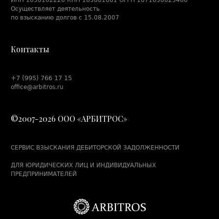
Взыскание задолженности по договору займа в
Осуществляет деятельность
Набережных Челнах
по взысканию долгов с 15.08.2007
Взыскание задолженности по договору купли-продажи
в Набережных Челнах
Контакты
Взыскание задолженности по договору лизинга в
Набережных Челнах
Взыскание задолженности по договору оказания услуг
+7 (995) 766 17 15
в Набережных Челнах
office@arbitros.ru
Взыскание задолженности по договору перевозки в
Набережных Челнах
©2007-2026 ООО «АРБИТРОС»
Взыскание задолженности по договору подряда в
Набережных Челнах
Взыскание задолженности по договору поставки в
СЕРВИС ВЗЫСКАНИЯ ДЕБИТОРСКОЙ ЗАДОЛЖЕННОСТИ
Набережных Челнах
ДЛЯ ЮРИДИЧЕСКИХ ЛИЦ И ИНДИВИДУАЛЬНЫХ
Как обжаловать штрафы за перегруз и нарушения
системы «Платон» – Пошаговая инструкция 2025
ПРЕДПРИНИМАТЕЛЕЙ