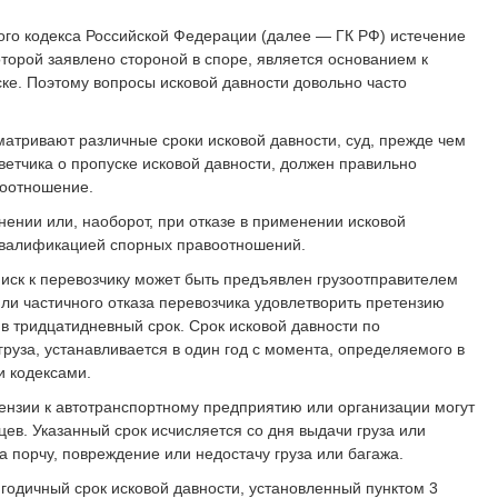
кого кодекса Российской Федерации (далее — ГК РФ) истечение
оторой заявлено стороной в споре, является основанием к
ке. Поэтому вопросы исковой давности довольно часто
матривают различные сроки исковой давности, суд, прежде чем
етчика о пропуске исковой давности, должен правильно
оотношение.
ении или, наоборот, при отказе в применении исковой
 квалификацией спорных правоотношений.
Ф иск к перевозчику может быть предъявлен грузоотправителем
или частичного отказа перевозчика удовлетворить претензию
 в тридцатидневный срок. Срок исковой давности по
руза, устанавливается в один год с момента, определяемого в
и кодексами.
етензии к автотранспортному предприятию или организации могут
ев. Указанный срок исчисляется со дня выдачи груза или
 порчу, повреждение или недостачу груза или багажа.
 годичный срок исковой давности, установленный пунктом 3