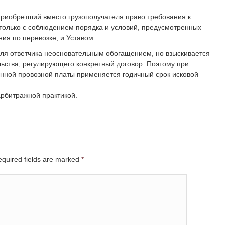
 приобретший вместо грузополучателя право требования к
 только с соблюдением порядка и условий, предусмотренных
я по перевозке, и Уставом.
для ответчика неосновательным обогащением, но взыскивается
ьства, регулирующего конкретный договор. Поэтому при
енной провозной платы применяется годичный срок исковой
рбитражной практикой.
Required fields are marked
*