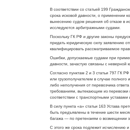
В соответствии со статьей 199 Гражданс
срока исковой давности, о применении к
вынесению судом решения об отказе в ис
исследуются арбитражными судами.
Поскольку ГК РФ и другие законы предус
придать юридическую силу заявлению отв
квалифицировать рассматриваемое прав
Ошибки, допускаемые судами при примен
давности, зачастую связаны с неверной
Согласно пунктам 2 и 3 статьи 797 ГК Р
или грузополучателем в случае полного 
либо неполучения от перевозчика ответа
требованиям, вытекающим из перевозки г
соответствии с транспортными уставами 
В силу пункта «а» статьи 163 Устава пр
быть предъявлены в течение шести месяц
багажа — по претензиям о возмещении за
С этого же срока подлежит исчислению и