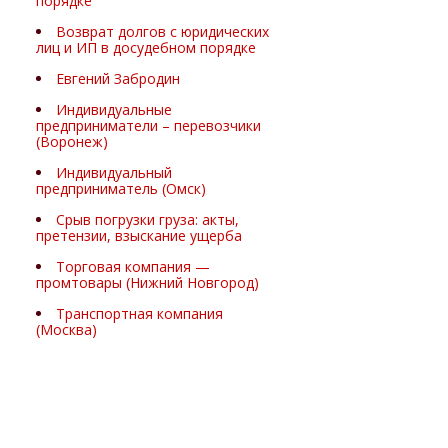
порядке
Возврат долгов с юридических
лиц и ИП в досудебном порядке
Евгений Забродин
Индивидуальные
предприниматели – перевозчики
(Воронеж)
Индивидуальный
предприниматель (Омск)
Срыв погрузки груза: акты,
претензии, взыскание ущерба
Торговая компания —
промтовары (Нижний Новгород)
Транспортная компания
(Москва)
Экспертные комментарии
юристов по взысканию долгов,
транспортному праву и защите
бизнеса
Юлия Дремина