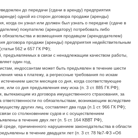
уведомлен до передачи (сдачи в аренду) предприятия
(аренде) одной из сторон договора продажи (аренды)
ня, когда он узнал или должен был узнать о передаче (сдаче в
дателем) покупателю (арендатору) потребовать либо
я обязательства и возмещения продавцом (арендодателем)
ния договора продажи (аренды) предприятия недействительным
статьи 562 и 657 ГК РФ);
й, предъявляемых в связи с ненадлежащим качеством работы,
вляет один год,
листам, индоссантам может быть предъявлен в течение шести
ления чека к платежу, а регрессные требования по искам
с истечением шести месяцев со дня, когда соответствующее
, или со дня предъявления ему иска (п. 3 ст. 885 ГК РФ);
м, вытекающим из договора имущественного страхования, за
а ответственности по обязательствам, возникающим вследствие
уществу других лиц, составляет два года (п.1 ст. 966 ГК РФ);
связи со столкновением судов и с осуществлением
явлены в течение двух лет (п. 5 ст. 164 КВВТ РФ),
 среде, причиненного нарушением законодательства в области
едъявлены в течение двадцати лет (п. 3 ст. 78 №7-ФЗ «Об