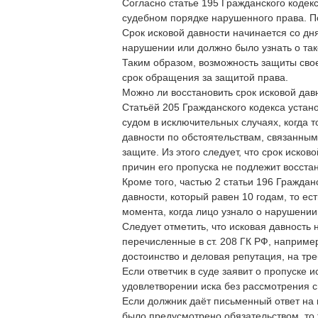
Согласно статье 195 Гражданского кодек
судебном порядке нарушенного права. По
Срок исковой давности начинается со дня
нарушении или должно было узнать о та
Таким образом, возможность защиты свое
срок обращения за защитой права.
Можно ли восстановить срок исковой дав
Статьёй 205 Гражданского кодекса устан
судом в исключительных случаях, когда т
давности по обстоятельствам, связанны
защите. Из этого следует, что срок иск
причин его пропуска не подлежит восста
Кроме того, частью 2 статьи 196 Граждан
давности, который равен 10 годам, то ес
момента, когда лицо узнало о нарушении
Следует отметить, что исковая давность 
перечисленные в ст. 208 ГК РФ, например
достоинство и деловая репутация, на тр
Если ответчик в суде заявит о пропуске и
удовлетворении иска без рассмотрения с
Если должник даёт письменный ответ на 
было предусмотрено обязательством, то 