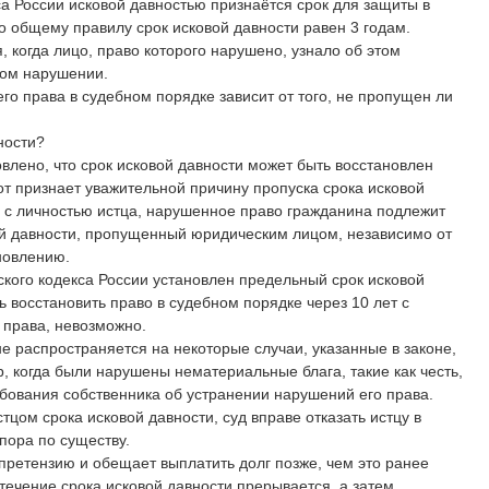
са России исковой давностью признаётся срок для защиты в
 общему правилу срок исковой давности равен 3 годам.
, когда лицо, право которого нарушено, узнало об этом
ком нарушении.
го права в судебном порядке зависит от того, не пропущен ли
ности?
овлено, что срок исковой давности может быть восстановлен
от признает уважительной причину пропуска срока исковой
м с личностью истца, нарушенное право гражданина подлежит
овой давности, пропущенный юридическим лицом, независимо от
новлению.
ского кодекса России установлен предельный срок исковой
ть восстановить право в судебном порядке через 10 лет с
 права, невозможно.
не распространяется на некоторые случаи, указанные в законе,
, когда были нарушены нематериальные блага, такие как честь,
ебования собственника об устранении нарушений его права.
стцом срока исковой давности, суд вправе отказать истцу в
пора по существу.
претензию и обещает выплатить долг позже, чем это ранее
течение срока исковой давности прерывается, а затем