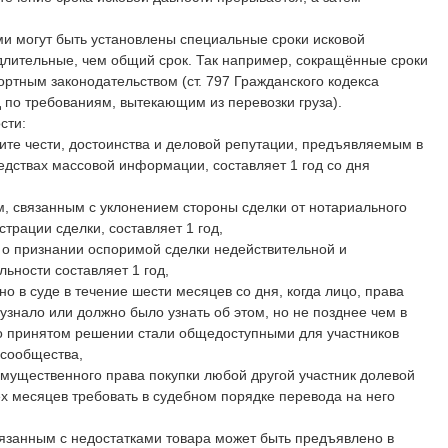
ми могут быть установлены специальные сроки исковой
 длительные, чем общий срок. Так например, сокращённые сроки
ртным законодательством (ст. 797 Гражданского кодекса
д по требованиям, вытекающим из перевозки груза).
сти:
ите чести, достоинства и деловой репутации, предъявляемым в
едствах массовой информации, составляет 1 год со дня
м, связанным с уклонением стороны сделки от нотариального
трации сделки, составляет 1 год,
 о признании оспоримой сделки недействительной и
ьности составляет 1 год,
 в суде в течение шести месяцев со дня, когда лицо, права
знало или должно было узнать об этом, но не позднее чем в
я о принятом решении стали общедоступными для участников
 сообщества,
ущественного права покупки любой другой участник долевой
ех месяцев требовать в судебном порядке перевода на него
язанным с недостатками товара может быть предъявлено в