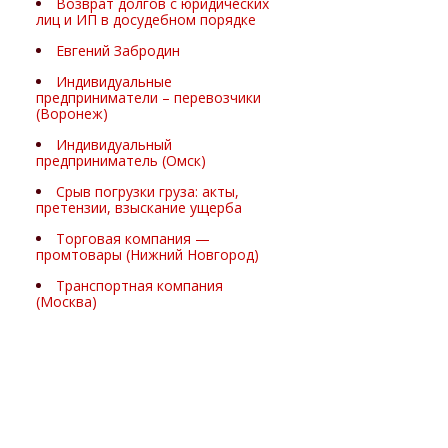
Возврат долгов с юридических
лиц и ИП в досудебном порядке
Евгений Забродин
Индивидуальные
предприниматели – перевозчики
(Воронеж)
Индивидуальный
предприниматель (Омск)
Срыв погрузки груза: акты,
претензии, взыскание ущерба
Торговая компания —
промтовары (Нижний Новгород)
Транспортная компания
(Москва)
Экспертные комментарии
юристов по взысканию долгов,
транспортному праву и защите
бизнеса
Юлия Дремина
Взыскание долгов с