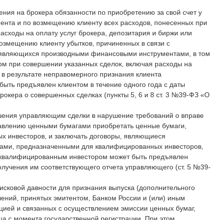
ния на брокера обязанности по приобретению за свой счет у
иента и по возмещению клиенту всех расходов, понесенных при
асходы на оплату услуг брокера, депозитария и биржи или
озмещению клиенту убытков, причиненных в связи с
 являющихся производными финансовыми инструментами, в том
ом при совершении указанных сделок, включая расходы на
е в результате неправомерного признания клиента
ыть предъявлен клиентом в течение одного года с даты
рокера о совершенных сделках (пункты 5, 6 и 8 ст. 3 №39-ФЗ «О
шения управляющим сделки в нарушение требований о вправе
авлению ценными бумагами приобретать ценные бумаги,
х инвесторов, и заключать договоры, являющиеся
ми, предназначенными для квалифицированных инвесторов,
ся квалифицированным инвестором может быть предъявлен
получения им соответствующего отчета управляющего (ст. 5 №39-
сковой давности для признания выпуска (дополнительного
ений, принятых эмитентом, Банком России и (или) иным
ией и связанных с осуществлением эмиссии ценных бумаг,
ца с момента государственной регистрации. При этом