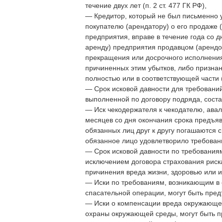
течение двух лет (п. 2 ст. 477 ГК РФ),
— Кредитор, который не был письменно 
покупателю (арендатору) о его продаже 
предприятия, вправе в течение года со д
аренду) предприятия продавцом (арендо
прекращения или досрочного исполнени
причиненных этим убытков, либо призна
полностью или в соответствующей части (
— Срок исковой давности для требовани
выполненной по договору подряда, соста
— Иск чекодержателя к чекодателю, ава
месяцев со дня окончания срока предъяв
обязанных лиц друг к другу погашаются 
обязанное лицо удовлетворило требование
— Срок исковой давности по требования
исключением договора страхования риск
причинения вреда жизни, здоровью или им
— Иски по требованиям, возникающим в 
спасательной операции, могут быть предъ
— Иски о компенсации вреда окружающей
охраны окружающей среды, могут быть пр