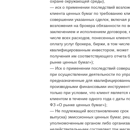
охране окружающей среды),
— иск о применении последствий возложе
клиента ценных бумаг по требованию кл
совершении указанных сделок, включая р
возложения на брокера обязанности по в
заключением и исполнением договоров,
числе всех расходов, понесенных клиент
оплату услуг брокера, биржи, в том числ
квалифицированным инвестором, может б
получения им соответствующего отчета б
рынке ценных бумаг»);
— Иск о применении последствий совер
при осуществлении деятельности по упр
предназначенные для квалифицированны
производными финансовыми инструмента
только при условии, что клиент являет
клиентом в течение одного года с даты 
ФЗ «О рынке ценных бумаг»);
— Не подлежащий восстановлению срок и
выпуска) эмиссионных ценных бумаг, реш
уполномоченным органом либо организац
недействительными составляет три меся