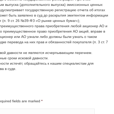
ым выпуска (дополнительного выпуска) эмиссионных ценных
едусматривает государственную регистрацию отчета об итогах
может быть заявлено в суд до раскрытия эмитентом информации
 (п. 9 ст. 26 №39-ФЗ «О рынке ценных бумаг»);
преимущественного права приобретения любой акционер АО и
но преимущественное право приобретения АО акций, вправе в
акционер или АО узнали либо должны были узнать о таком
ке перевода на них прав и обязанностей покупателя (п. 3 ст. 7
,
овой давности не являются исчерпывающим перечнем.
ые сроки исковой давности.
вности истечёт, обращайтесь к нашим специалистам для
а в суде.
Required fields are marked
*