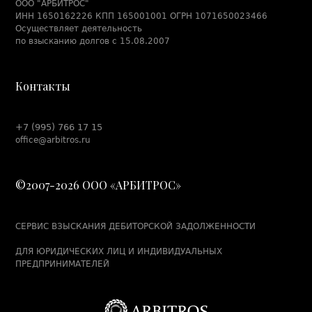
Набережных Челнах
ООО "АРБИТРОС"
ИНН 1650162226 КПП 165001001 ОГРН 1071650023466
Взыскание задолженности по договору займа в
Осуществляет деятельность
Набережных Челнах
по взысканию долгов с 15.08.2007
Взыскание задолженности по договору купли-продажи
в Набережных Челнах
Контакты
Взыскание задолженности по договору лизинга в
Набережных Челнах
Взыскание задолженности по договору оказания услуг
+7 (995) 766 17 15
в Набережных Челнах
office@arbitros.ru
Взыскание задолженности по договору перевозки в
Набережных Челнах
©2007-2026 ООО «АРБИТРОС»
Взыскание задолженности по договору подряда в
Набережных Челнах
Взыскание задолженности по договору поставки в
СЕРВИС ВЗЫСКАНИЯ ДЕБИТОРСКОЙ ЗАДОЛЖЕННОСТИ
Набережных Челнах
ДЛЯ ЮРИДИЧЕСКИХ ЛИЦ И ИНДИВИДУАЛЬНЫХ
Как обжаловать штрафы за перегруз и нарушения
системы «Платон» – Пошаговая инструкция 2025
ПРЕДПРИНИМАТЕЛЕЙ